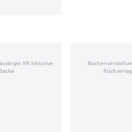
usleger KK inklusive
Backenverstellu
Backe
Rückverla