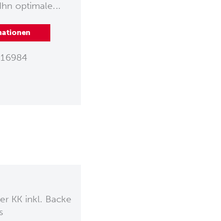
Ihn optimale...
mationen
16984
er KK inkl. Backe
s