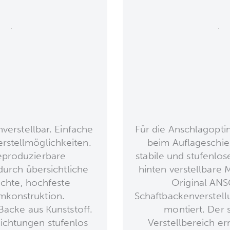
verstellbar. Einfache
Für die Anschlagoptim
erstellmöglichkeiten.
beim Auflageschies
eproduzierbare
stabile und stufenlos
durch übersichtliche
hinten verstellbare 
ichte, hochfeste
Original AN
mkonstruktion.
Schaftbackenverstel
acke aus Kunststoff.
montiert. Der 
Richtungen stufenlos
Verstellbereich e