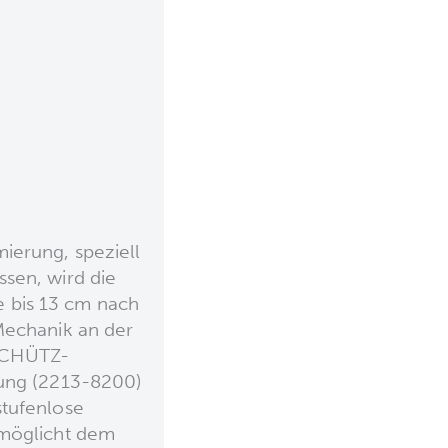
ierung, speziell
sen, wird die
e bis 13 cm nach
Mechanik an der
SCHÜTZ-
lung (2213-8200)
stufenlose
rmöglicht dem