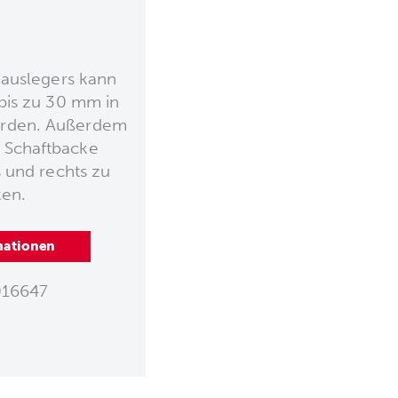
nauslegers kann
bis zu 30 mm in
werden. Außerdem
e Schaftbacke
s und rechts zu
en.
mationen
16647