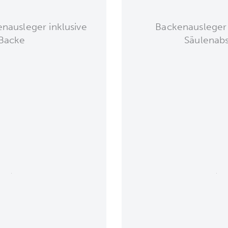
ausleger inklusive
Backenausleger
Backe
Säulenab