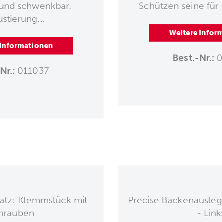
 und schwenkbar.
Schützen seine für 
ustierung...
Weitere Infor
 Informationen
Best.-Nr.:
0
Nr.:
011037
atz: Klemmstück mit
Precise Backenausleg
hrauben
- Link