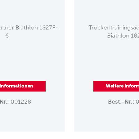
rtner Biathlon 1827F-
Trockentrainingsa
6
Biathlon 1
 Informationen
Weitere Infor
Nr.:
001228
Best.-Nr.:
0