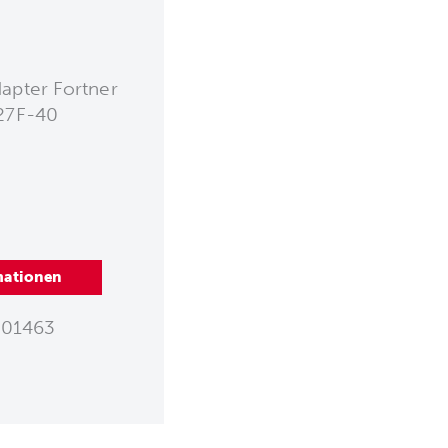
dapter Fortner
827F-40
mationen
01463