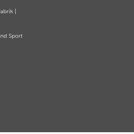
brik |
nd Sport