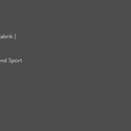
brik |
nd Sport