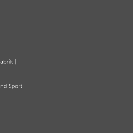
brik |
nd Sport