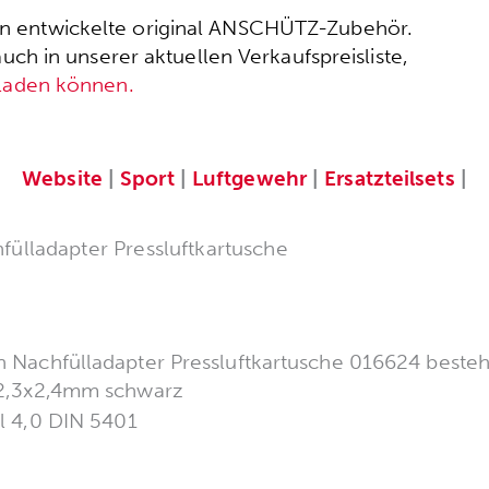
ssen entwickelte original ANSCHÜTZ-Zubehör.
h in unserer aktuellen Verkaufspreisliste,
rladen können.
Website
|
Sport
|
Luftgewehr
|
Ersatzteilsets
|
hfülladapter Pressluftkartusche
den Nachfülladapter Pressluftkartusche 016624 beste
2,3x2,4mm schwarz
l 4,0 DIN 5401