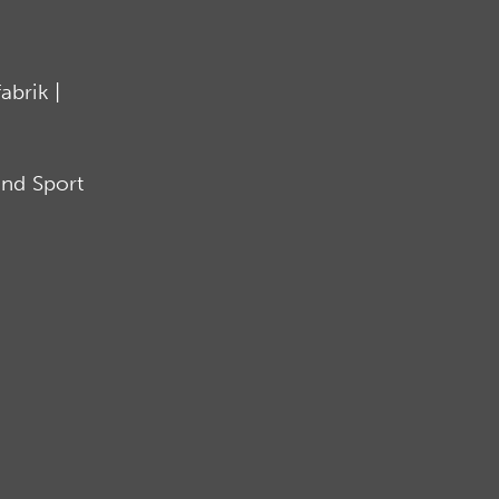
brik |
nd Sport