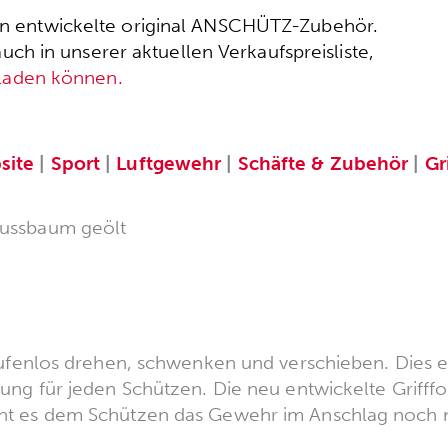
ssen entwickelte original ANSCHÜTZ-Zubehör.
h in unserer aktuellen Verkaufspreisliste,
rladen können.
site
|
Sport
|
Luftgewehr
|
Schäfte & Zubehör
|
Gr
Nussbaum geölt
 stufenlos drehen, schwenken und verschieben. Dies 
llung für jeden Schützen. Die neu entwickelte Grifff
cht es dem Schützen das Gewehr im Anschlag noch 