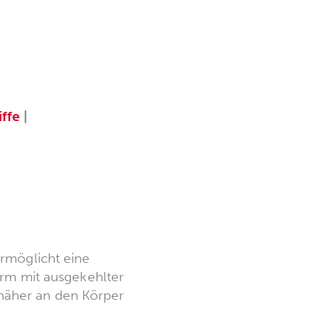
iffe
|
ermöglicht eine
orm mit ausgekehlter
näher an den Körper