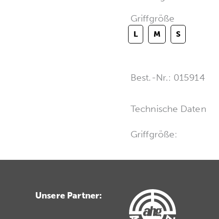
Griffgröße
L
M
S
Best.-Nr.: 015914
Technische Daten
Griffgröße:
Unsere Partner: