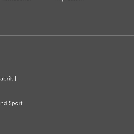
brik |
nd Sport