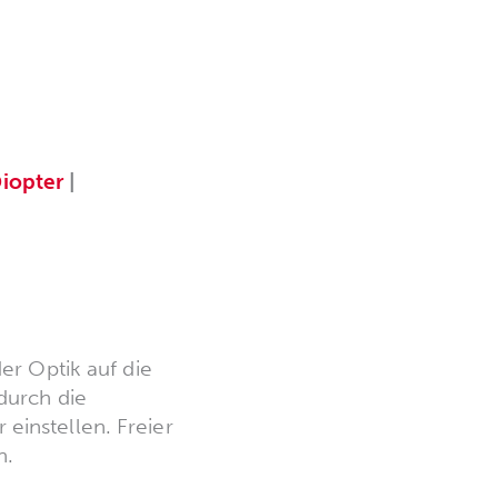
iopter
|
der Optik auf die
 durch die
einstellen. Freier
h.