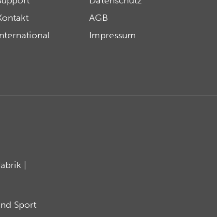
Support
Datenschutz
Kontakt
AGB
International
Impressum
brik |
nd Sport