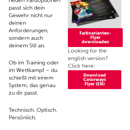
neuen Farboptionen
passt sich dein
Gewehr nicht nur
deinen
Anforderungen,
Farbvarianten-
sondern auch
Flyer
downloaden
deinem Stil an.
Looking for the
english version?
Ob im Training oder
Click here:
im Wettkampf – du
Download
schießt mit einem
Colorways
Flyer (EN)
System, das genau
zu dir passt.
Technisch. Optisch.
Persönlich.