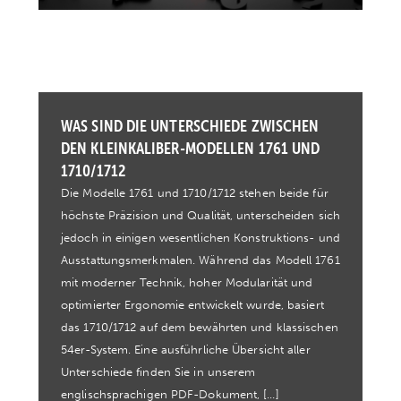
WAS SIND DIE UNTERSCHIEDE ZWISCHEN
DEN KLEINKALIBER-MODELLEN 1761 UND
G
1710/1712
J
Die Modelle 1761 und 1710/1712 stehen beide für
D
höchste Präzision und Qualität, unterscheiden sich
K
jedoch in einigen wesentlichen Konstruktions- und
r
s
Ausstattungsmerkmalen. Während das Modell 1761
d
mit moderner Technik, hoher Modularität und
A
optimierter Ergonomie entwickelt wurde, basiert
e
das 1710/1712 auf dem bewährten und klassischen
i
54er-System. Eine ausführliche Übersicht aller
X
Unterschiede finden Sie in unserem
englischsprachigen PDF-Dokument, […]