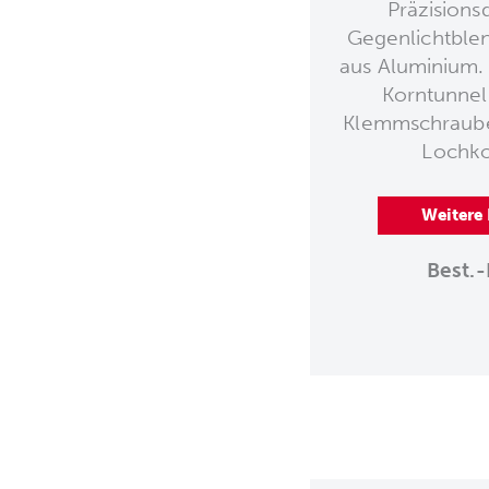
Präzisions
Gegenlichtble
aus Aluminium.
Korntunnel
Klemmschraube
Lochko
Weitere
Best.-