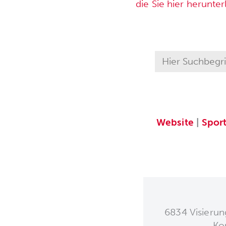
die Sie hier herunte
Website
|
Spor
6834 Visierun
Ko