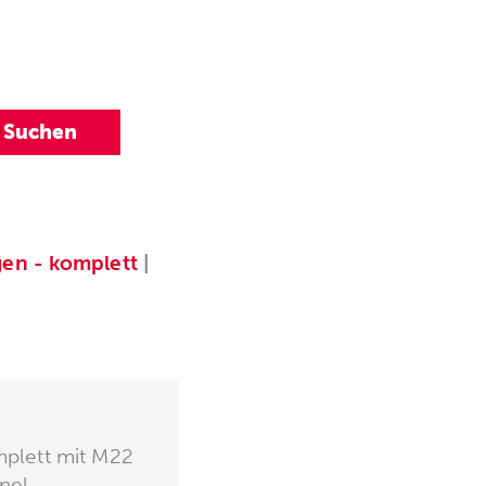
gen - komplett
|
mplett mit M22
nel