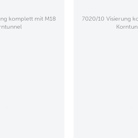
ung komplett mit M18
7020/10 Visierung k
rntunnel
Korntun