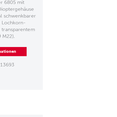
er 6805 mit
Dioptergehäuse
al schwenkbarer
. Lochkorn-
 transparentem
Ø M22).
mationen
13693