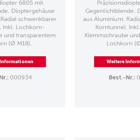
diopter 6805 mit
Präzisionsdiopt
nde. Dioptergehäuse
Gegenlichtblende. 
 Radial schwenkbarer
aus Aluminium. Radi
. Inkl. Lochkorn-
Korntunnel. Inkl
 und transparentem
Klemmschraube und
rn (Ø M18).
Lochkorn (
 Informationen
Weitere Infor
Nr.:
000934
Best.-Nr.:
0