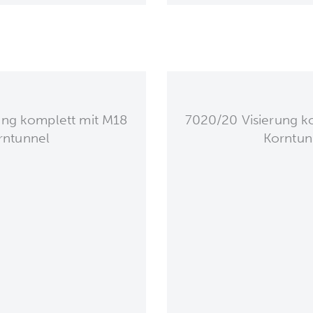
ung komplett mit M18
7020/20 Visierung k
rntunnel
Korntun