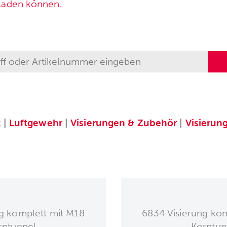
rladen können.
t
|
Luftgewehr
|
Visierungen & Zubehör
|
Visierun
g komplett mit M18
6834 Visierung ko
rntunnel
Korntun