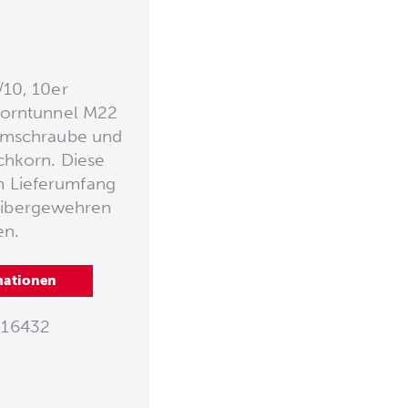
/10, 10er
Korntunnel M22
mmschraube und
chkorn. Diese
im Lieferumfang
libergewehren
en.
mationen
16432