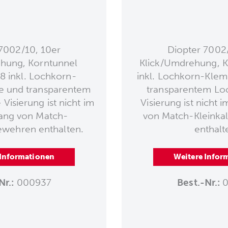
7002/10, 10er
Diopter 7002
hung, Korntunnel
Klick/Umdrehung, 
 inkl. Lochkorn-
inkl. Lochkorn-Kle
 und transparentem
transparentem Lo
Visierung ist nicht im
Visierung ist nicht 
ang von Match-
von Match-Kleinka
ewehren enthalten.
enthalt
 Informationen
Weitere Infor
Nr.:
000937
Best.-Nr.:
0