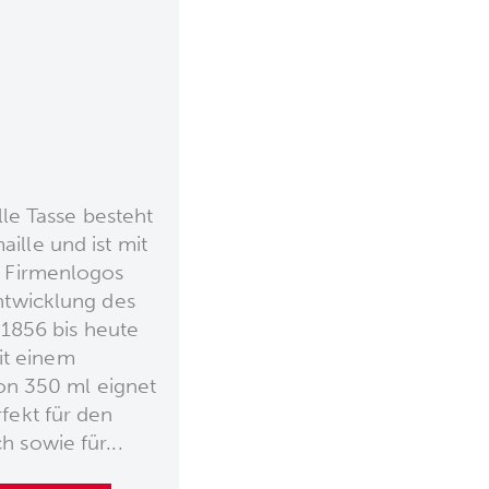
e Tasse besteht
ille und ist mit
n Firmenlogos
ntwicklung des
1856 bis heute
it einem
n 350 ml eignet
rfekt für den
 sowie für...