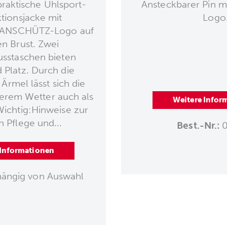
praktische Uhlsport-
Ansteckbarer Pin 
ktionsjacke mit
Logo
 ANSCHÜTZ-Logo auf
en Brust. Zwei
usstaschen bieten
 Platz. Durch die
rmel lässt sich die
erem Wetter auch als
Weitere Infor
ichtig:Hinweise zur
n Pflege und...
Best.-Nr.:
0
 Informationen
ängig von Auswahl