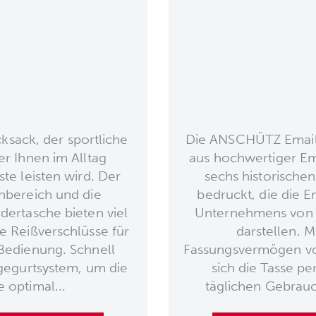
ack, der sportliche
Die ANSCHÜTZ Emaill
er Ihnen im Alltag
aus hochwertiger Ema
ste leisten wird. Der
sechs historische
nbereich und die
bedruckt, die die E
dertasche bieten viel
Unternehmens von 
 Reißverschlüsse für
darstellen. M
Bedienung. Schnell
Fassungsvermögen vo
agegurtsystem, um die
sich die Tasse pe
 optimal...
täglichen Gebrauch