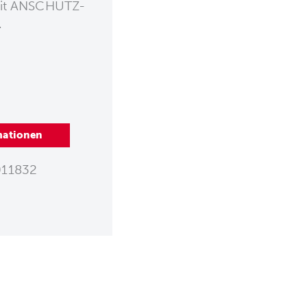
mit ANSCHÜTZ-
.
mationen
11832