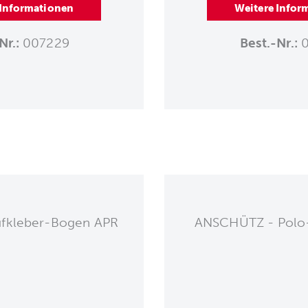
 Informationen
Weitere Infor
Nr.:
007229
Best.-Nr.:
0
fkleber-Bogen APR
ANSCHÜTZ - Polo-