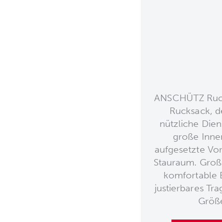
ANSCHÜTZ Rucks
Rucksack, d
nützliche Dien
große Inne
aufgesetzte Vor
Stauraum. Große
komfortable 
justierbares Tr
Größe