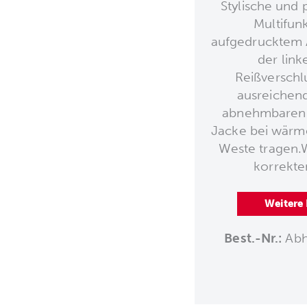
Stylische und 
Multifun
aufgedrucktem
der link
Reißverschl
ausreichend
abnehmbaren Ä
Jacke bei wärm
Weste tragen.W
korrekte
Weitere
Best.-Nr.:
Abh