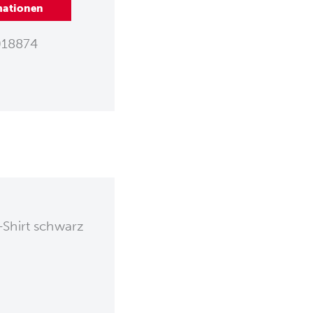
mationen
18874
Shirt schwarz