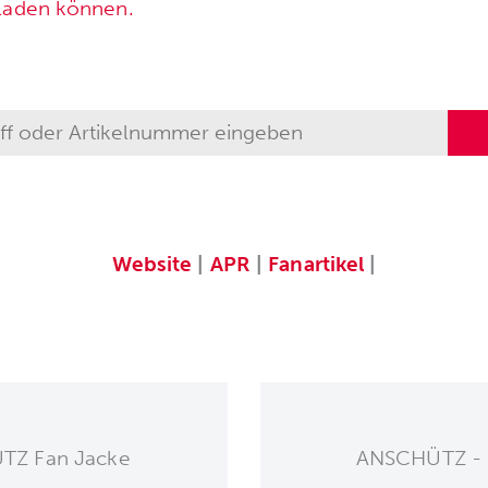
rladen können.
Website
|
APR
|
Fanartikel
|
TZ Fan Jacke
ANSCHÜTZ - 