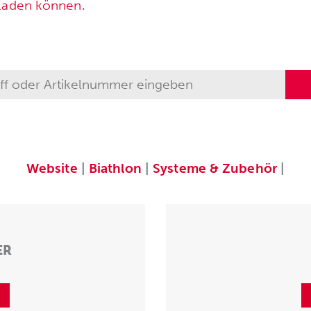
rladen können.
Website
|
Biathlon
|
Systeme & Zubehör
|
ER