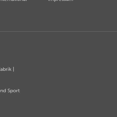
brik |
nd Sport