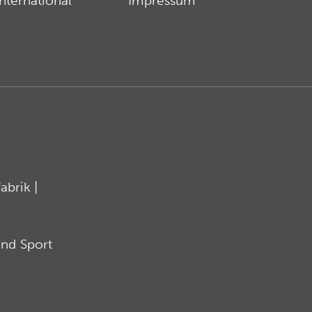
International
Impressum
brik |
nd Sport