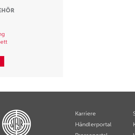
BEHÖR
ng
ett
Karriere
Händlerportal