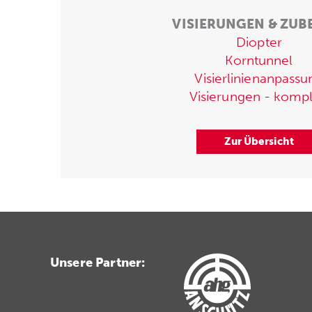
VISIERUNGEN & ZU
Diopter
Korntunnel
Visierlinienanpassu
Visierungen - kompl
Zur Übersicht
Unsere Partner: