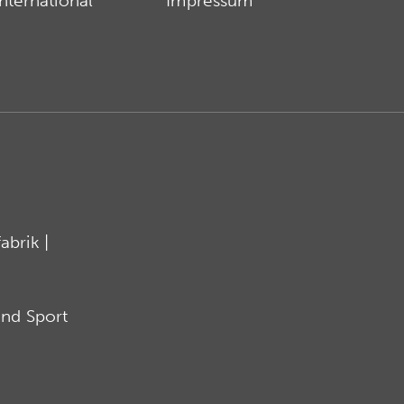
International
Impressum
brik |
nd Sport