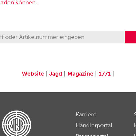
rladen können.
Website
|
Jagd
|
Magazine
|
1771
|
Karriere
Händlerportal