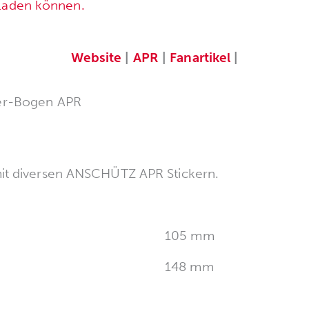
rladen können.
Website
|
APR
|
Fanartikel
|
er-Bogen APR
it diversen ANSCHÜTZ APR Stickern.
105 mm
148 mm