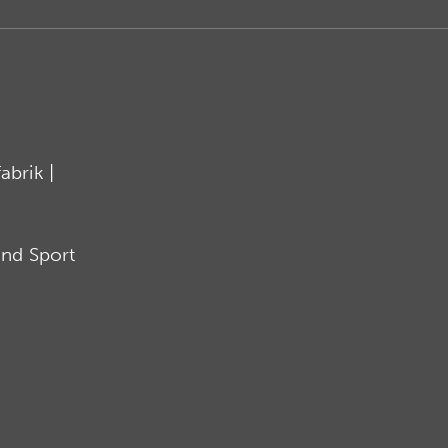
brik |
nd Sport