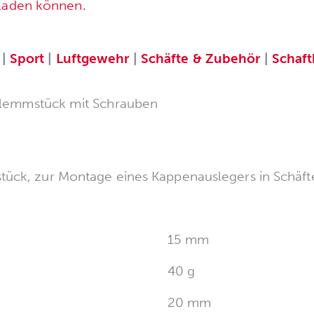
rladen können.
|
Sport
|
Luftgewehr
|
Schäfte & Zubehör
|
Schaf
Klemmstück mit Schrauben
ück, zur Montage eines Kappenauslegers in Schäft
15 mm
40 g
20 mm