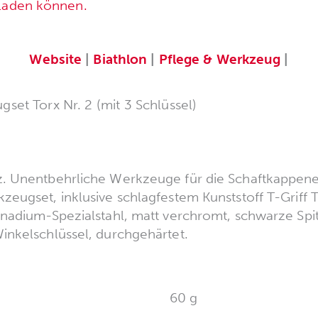
rladen können.
Website
|
Biathlon
|
Pflege & Werkzeug
|
t Torx Nr. 2 (mit 3 Schlüssel)
. Unentbehrliche Werkzeuge für die Schaftkappenei
eugset, inklusive schlagfestem Kunststoff T-Grif
nadium-Spezialstahl, matt verchromt, schwarze Spit
nkelschlüssel, durchgehärtet.
60 g