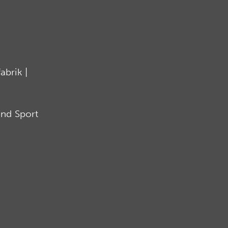
brik |
nd Sport