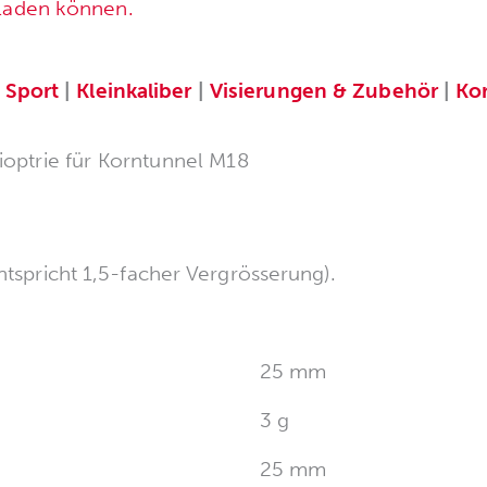
rladen können.
|
Sport
|
Kleinkaliber
|
Visierungen & Zubehör
|
Ko
ioptrie für Korntunnel M18
entspricht 1,5-facher Vergrösserung).
25 mm
3 g
25 mm