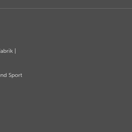
brik |
nd Sport