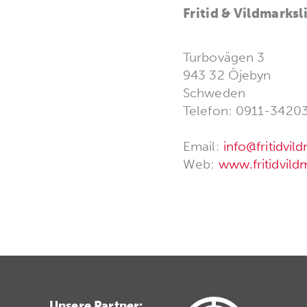
Fritid & Vildmarksl
Turbovägen 3
943 32 Öjebyn
Schweden
Telefon: 0911-3420
Email:
info@fritidvil
Web:
www.fritidvild
Unsere Partner: