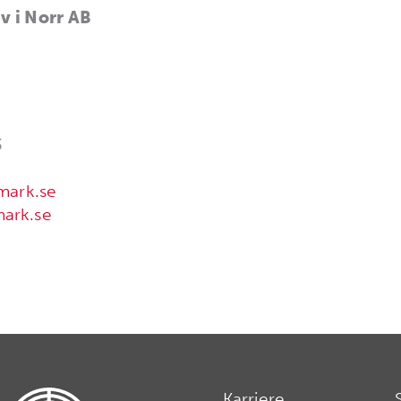
iv i Norr AB
3
dmark.se
mark.se
Karriere