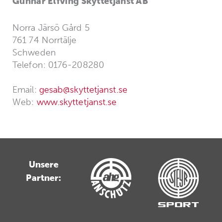
Gunnar Elfving Skyttetjänst AB
Norra Järsö Gård 5
761 74 Norrtälje
Schweden
Telefon: 0176-208280
Email:
gesab@skyttetjanst.se
Web:
www.skyttetjanst.se
Unsere
Partner: