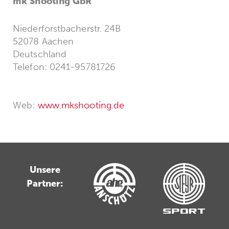
mk Shooting GbR
Niederforstbacherstr. 24B
52078 Aachen
Deutschland
Telefon: 0241-95781726
Web:
www.mkshooting.de
Unsere
Partner: