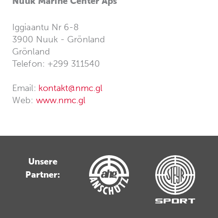
Nuuk Marine Center Aps
Iggiaantu Nr 6-8
3900 Nuuk - Grönland
Grönland
Telefon: +299 311540
Email:
kontakt@nmc.gl
Web:
www.nmc.gl
Unsere
Partner: