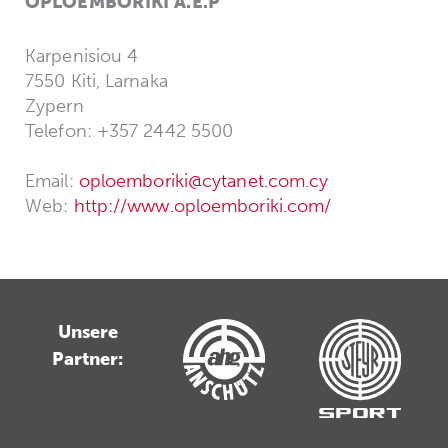
OPLOEMBORIKI A.E.P
Karpenisiou 4
7550 Kiti, Larnaka
Zypern
Telefon: +357 2442 5500
Email:
oploemboriki@cytanet.com.cy
Web:
http://www.oploemboriki.com/
Unsere
Partner: