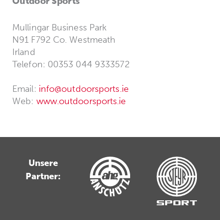
Outdoor Sports
Mullingar Business Park
N91 F792 Co. Westmeath
Irland
Telefon: 00353 044 9333572
Email:
info@outdoorsports.ie
Web:
www.outdoorsports.ie
Unsere
Partner: