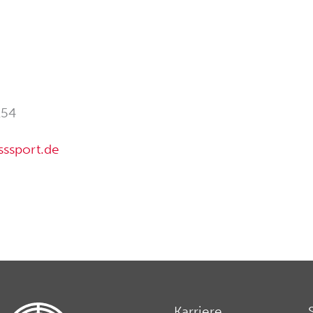
154
sssport.de
Karriere