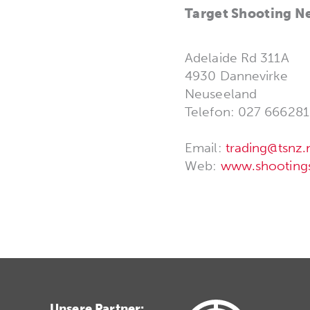
Target Shooting N
Adelaide Rd 311A
4930 Dannevirke
Neuseeland
Telefon: 027 666281
Email:
trading@tsnz.
Web:
www.shootings
Unsere Partner: