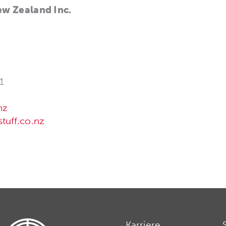
ew Zealand Inc.
1
nz
tuff.co.nz
Karriere