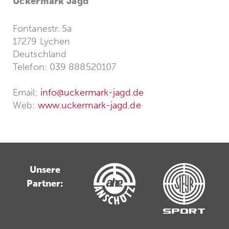
Uckermark Jagd
Fontanestr. 5a
17279 Lychen
Deutschland
Telefon: 039 888520107
Email:
info@uckermark-jagd.de
Web:
www.uckermark-jagd.de
Unsere
Partner: