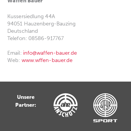
Waffen Bauer
Kussersiedlung 44A
94051 Hauzenberg-Bauzing
Deutschland
Telefon: 08586-917767
Email:
info@waffen-bauer.de
Web:
www.wffen-bauer.de
Unsere
Partner: