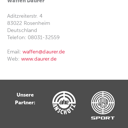
Waffen Daurer
Aditzreiterstr. 4
83022 Rosenheim
Deutschland
Telefon: 08031-32559
Email:
waffen@daurer.de
Web:
www.daurer.de
Unsere
Partner: