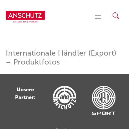
Zum
Inhalt
springen
Internationale Händler (Export)
– Produktfotos
Unsere
Partner: