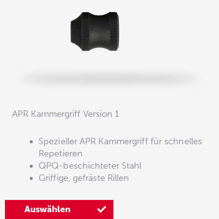
APR Kammergriff Version 1
Spezieller APR Kammergriff für schnelles
Repetieren
QPQ-beschichteter Stahl
Griffige, gefräste Rillen
Auswählen