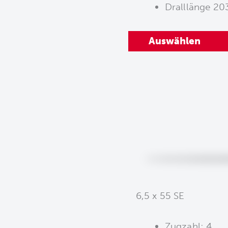
Dralllänge 2
Auswählen
6,5 x 55 SE
Zugzahl: 4