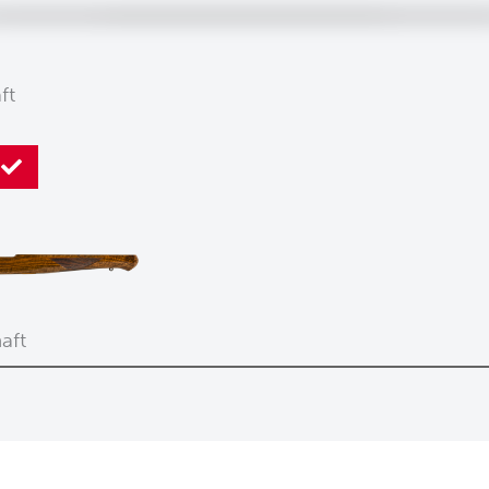
ft
aft