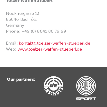
Tölzer Waffen Stüberl
Nockhergasse 13
83646 Bad Tölz
Germany
Phone: +49 (0) 8041 80 79 99
Email:
kontakt@toelzer-waffen-stueberl.de
Web:
www.toelzer-waffen-stueberl.de
Our partners: