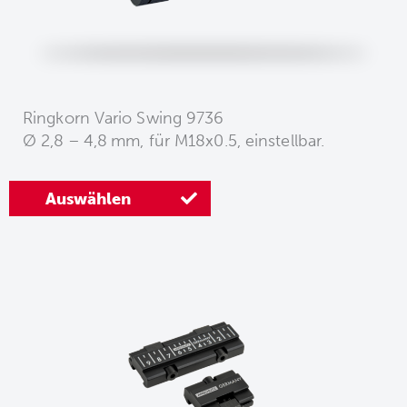
Ringkorn Vario Swing 9736
Ø 2,8 – 4,8 mm, für M18x0.5, einstellbar.
Auswählen