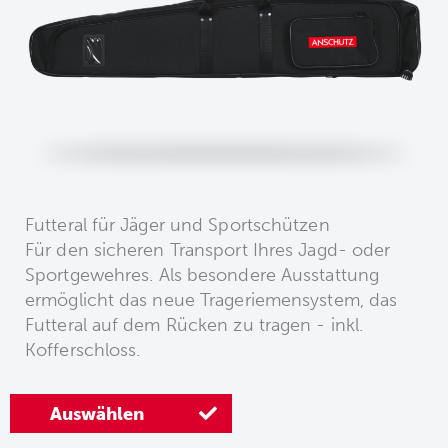
Futteral für Jäger und Sportschützen
Für den sicheren Transport Ihres Jagd- oder
Sportgewehres. Als besondere Ausstattung
ermöglicht das neue Trageriemensystem, das
Futteral auf dem Rücken zu tragen - inkl.
Kofferschloss.
Auswählen