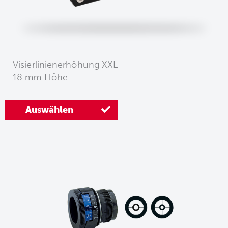
Visierlinienerhöhung XXL
18 mm Höhe
Auswählen