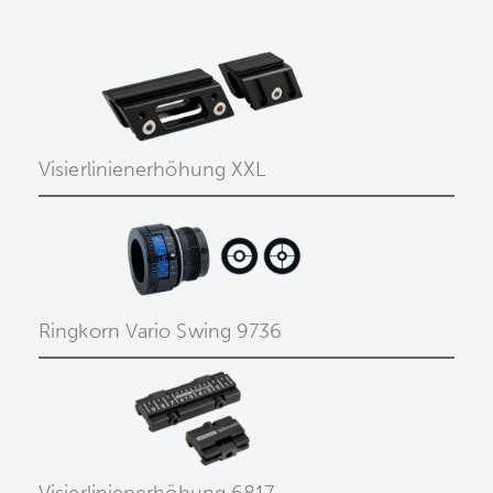
Visierlinienerhöhung XXL
Ringkorn Vario Swing 9736
Visierlinienerhöhung 6817