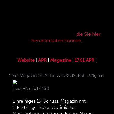
Hier finden Sie unser speziell für die ANSCHÜTZ
Precision Rifles entwickeltes original
ANSCHÜTZ-Zubehör. Unser komplettes
Zubehörprogramm finden Sie auch in unserer
aktuellen Verkaufspreisliste,
die Sie hier
herunterladen können.
Website
|
APR
|
Magazine
|
1761 APR
|
1761 Magazin 15-Schuss LUXUS, Kal. .22lr, rot
Best.-Nr.: 017260
Einreihiges 15-Schuss-Magazin mit
Edelstahlgehäuse. Optimiertes
Magazinhandling durch den im Abzug