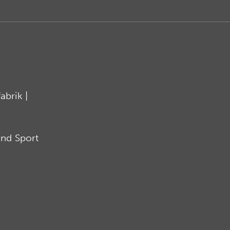
brik |
nd Sport