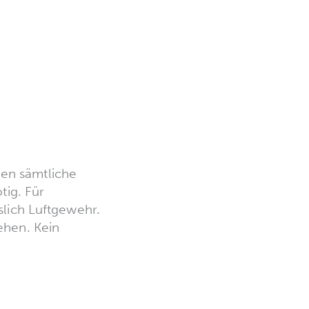
gen sämtliche
ig. Für
sslich Luftgewehr.
iehen. Kein