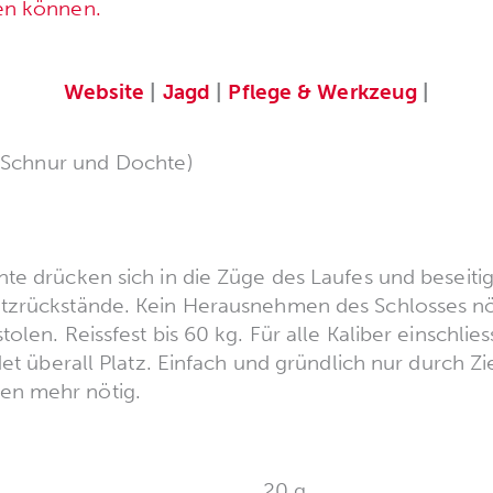
en können.
Website
|
Jagd
|
Pflege & Werkzeug
|
(Schnur und Dochte)
te drücken sich in die Züge des Laufes und beseiti
tzrückstände. Kein Herausnehmen des Schlosses nöt
olen. Reissfest bis 60 kg. Für alle Kaliber einschlie
det überall Platz. Einfach und gründlich nur durch Z
n mehr nötig.
20 g