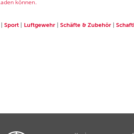
rladen können.
|
Sport
|
Luftgewehr
|
Schäfte & Zubehör
|
Schaf