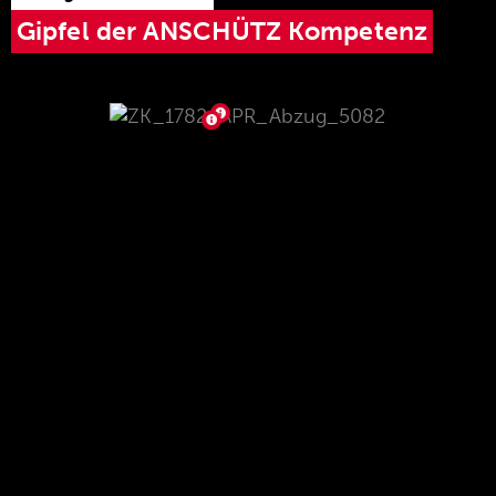
Gipfel der ANSCHÜTZ Kompetenz
Einstellbarer Match-Direktabzug 5082
D APR, werksseitig
eingestellt auf 1.100 g, einstellbar von
750 – 1.200 g
Ergonomische und schnell zu
betätigende Sicherung
Das geriffelte Abzugszüngel lässt sich
verschieben und schwenken