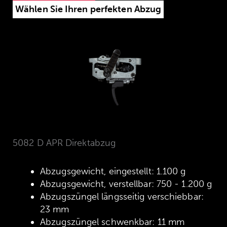
Wählen Sie Ihren perfekten Abzug
5082 D APR Direktabzug
Abzugsgewicht, eingestellt: 1.100 g
Abzugsgewicht, eingestellt: 750 g
Abzugsgewicht, verstellbar: 750 - 1.200 g
Abzugsgewicht, verstellbar: 750 - 1.200 g
Abzugszüngel längsseitig verschiebbar:
Abzugszüngel längsseitig verschiebbar:
23 mm
23 mm
Abzugszüngel schwenkbar: 11 mm
Abzugszüngel schwenkbar: 11 mm