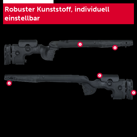
Robuster Kunststoff, individuell
einstellbar
Der hochfeste Kunststoffschaft verfügt über
gummierte Oberflächen an Pistolengriff und
Vorderschaft und bietet dem Schützen dadurch