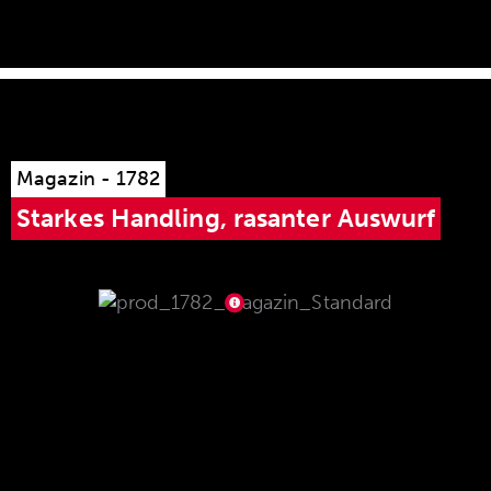
Magazin - 1782
Starkes Handling, rasanter Auswurf
Das Magazin nimmt drei Patronen auf, ist
gefertigt aus robustem Edelstahl und somit
unempfindlich gegen Staub, Schmutz und
Wasser. Komfortable Handhabung des Magazins