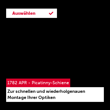
Auswählen
Auswählen
1782 APR - Picatinny-Schiene
Zur schnellen und wiederholgenauen
Montage Ihrer Optiken