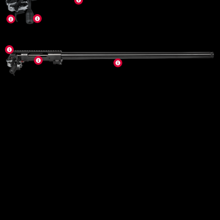
Ein Stahlsystem mit durchgehender, 20 MOA
vorgeneigter Picatinny-Schiene – direkt aus dem
Vollmaterial gefräst für höchste Stabilität bei der
Zielfernrohrmontage. Für schnellste
Repetiervorgänge sorgt der einzigartig
seidenweiche und leichtgängige Schlossgang,
der mit einem zweireihigen 6-Warzen
Verschlusskopf ausgestattet ist und damit
absolute Sicherheit bietet. Das Auswurffenster