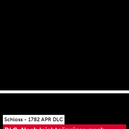
wurde großzügig gestaltet, um ein zuverlässiges
Auswerfen der leeren Patronenhülsen zu
gewährleisten. Das Bindeglied zwischen Schütze
und Gewehr: der 5082 D APR Abzug, mit einem
unglaublichen Verstellbereich und der wie Glas
brechenden Abzugscharakteristik.
Schloss - 1782 APR DLC