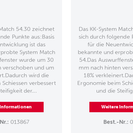
Match 54.30 zeichnet
Das KK-System Match
ende Punkte aus:Basis
sich durch folgende 
ntwicklung ist das
für die Neuentwic
rprobte System Match
bekannte und erprob
fenster wurde um 30
54.Das Auswurffens
n verschoben und um
mm nach hinten ver
rt.Dadurch wird die
18% verkleinert.Da
Schiessen verbessert
Ergonomie beim Schi
eifigkeit der...
und die Steifig
 Informationen
Weitere Infor
Nr.:
013867
Best.-Nr.:
0