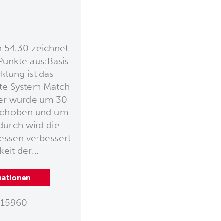
 54.30 zeichnet
Punkte aus:Basis
klung ist das
te System Match
ter wurde um 30
schoben und um
durch wird die
essen verbessert
keit der...
mationen
15960