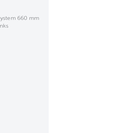
system 660 mm
inks