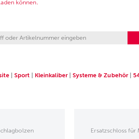
rladen können.
ite
|
Sport
|
Kleinkaliber
|
Systeme & Zubehör
|
5
Schlagbolzen
Ersatzschloss für