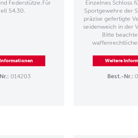
nd Federstütze.Für
Einzelnes Schloss fü
ll 54.30.
Sportgewehre der S
präzise gefertigte Ve
seidenweich in der V
Bitte beachte
waffenrechtlich
 Informationen
Weitere Infor
Nr.:
014203
Best.-Nr.:
0